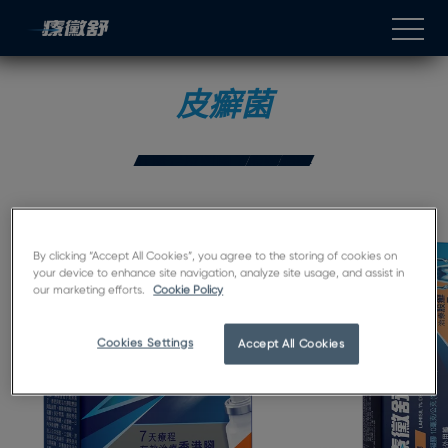
跳至內容
Open 
皮癬菌
什麼是皮癬菌？
股癬
體癬
By clicking “Accept All Cookies”, you agree to the storing of cookies on
your device to enhance site navigation, analyze site usage, and assist in
our marketing efforts.
Cookie Policy
Cookies Settings
Accept All Cookies