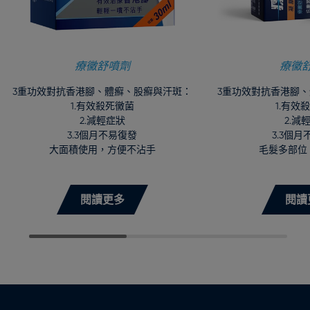
療黴舒噴劑
療黴
3重功效對抗香港腳、體癬、股癬與汗斑：
3重功效對抗香港腳
1.有效殺死黴菌
1.有效
2.減輕症狀
2.減
3.3個月不易復發
3.3個
大面積使用，方便不沾手
毛髮多部位
閱讀更多
閱讀